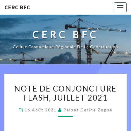
CERC BFC
Togg
navig
CERC BFC
Cellule Économique Régionale De La Construction
NOTE
NOTE DE CONJONCTURE
DE
FLASH, JUILLET 2021
CONJONCTURE
FLASH,
16 Août 2021
Paipet Corine Zogbé
JUILLET
2021