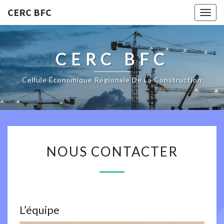
CERC BFC
Togg
navig
CERC BFC
Cellule Économique Régionale De La Construction
NOUS
NOUS CONTACTER
CONTACTER
L’équipe