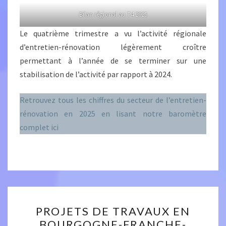
Bilan régional au T4 2025
Le quatrième trimestre a vu l’activité régionale
d’entretien-rénovation légèrement croître
permettant à l’année de se terminer sur une
stabilisation de l’activité par rapport à 2024.
Retrouvez tous les chiffres du secteur de l’entretien-
rénovation en 2025 en lisant notre baromètre
complet ici
PROJETS
PROJETS DE TRAVAUX EN
DE
BOURGOGNE-FRANCHE-