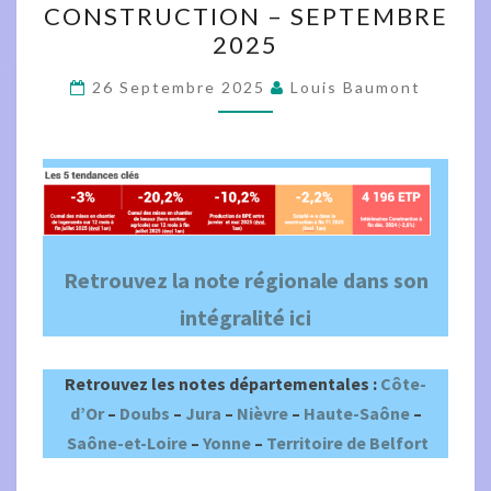
CONSTRUCTION – SEPTEMBRE
LA
2025
CONSTRUCTION
–
26 Septembre 2025
Louis Baumont
SEPTEMBRE
2025
Retrouvez la note régionale dans son
intégralité ici
Retrouvez les notes départementales :
Côte-
d’Or
–
Doubs
–
Jura
–
Nièvre
–
Haute-Saône
–
Saône-et-Loire
–
Yonne
–
Territoire de Belfort