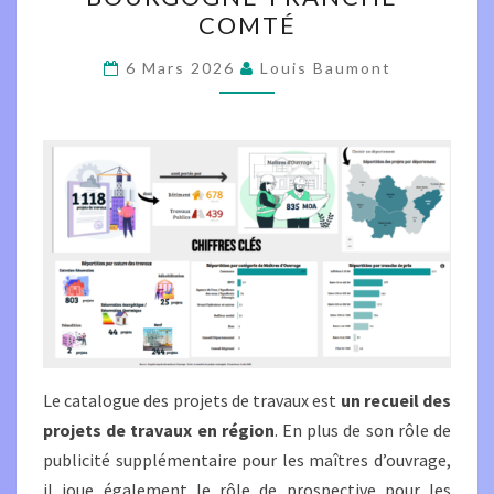
TRAVAUX
COMTÉ
EN
BOURGOGNE-
6 Mars 2026
Louis Baumont
FRANCHE-
COMTÉ
Le catalogue des projets de travaux est
un recueil des
projets de travaux en région
. En plus de son rôle de
publicité supplémentaire pour les maîtres d’ouvrage,
il joue également le rôle de prospective pour les