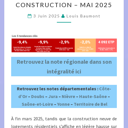
CONSTRUCTION – MAI 2025
LA
CONSTRUCTION
3 Juin 2025
Louis Baumont
–
MAI
2025
Retrouvez la note régionale dans son
intégralité ici
Retrouvez les notes départementales :
Côte-
d’Or
–
Doubs
–
Jura
–
Nièvre
–
Haute-Saône
–
Saône-et-Loire
–
Yonne
–
Territoire de Bel
À fin mars 2025, tandis que la construction neuve de
logements résidentiels s’affiche en légère hausse sur