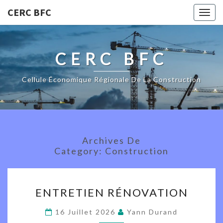
CERC BFC
Togg
navig
CERC BFC
Cellule Économique Régionale De La Construction
Archives De
Category:
Construction
ENTRETIEN
ENTRETIEN RÉNOVATION
RÉNOVATION
16 Juillet 2026
Yann Durand