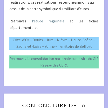
réalisations, ces réalisations restent néanmoins au
dessus de la barre symbolique du milliard d’euros.
Retrouvez
l’étude régionale
et les fiches
départementales
Côte-d’Or
–
Doubs
–
Jura
–
Nièvre
–
Haute-Saône
–
Saône-et-Loire
–
Yonne
–
Territoire de Belfort
Retrouvez la consolidation nationale sur le site du GIE
Réseau des CERC
CONJONCTURE
CONJONCTURE DE LA
DE