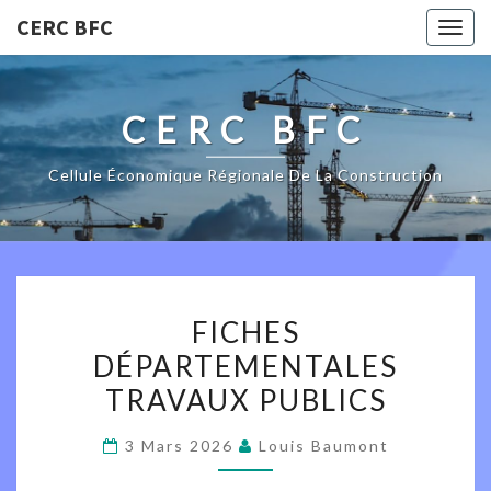
CERC BFC
Togg
navig
CERC BFC
Cellule Économique Régionale De La Construction
FICHES
FICHES
DÉPARTEMENTALES
DÉPARTEMENTALES
TRAVAUX
TRAVAUX PUBLICS
PUBLICS
3 Mars 2026
Louis Baumont