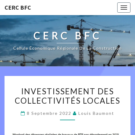
CERC BFC
Togg
navig
CERC BFC
Cellule Économique Régionale De La Construction
INVESTISSEMENT
INVESTISSEMENT DES
DES
COLLECTIVITÉS LOCALES
COLLECTIVITÉS
LOCALES
8 Septembre 2022
Louis Baumont